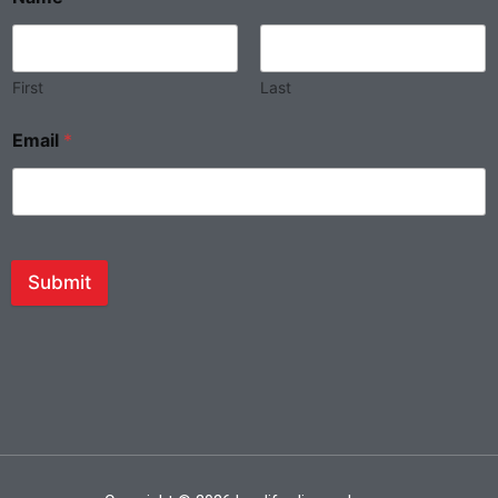
First
Last
Email
*
Submit